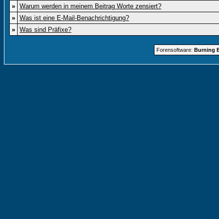
»
Warum werden in meinem Beitrag Worte zensiert?
»
Was ist eine E-Mail-Benachrichtigung?
»
Was sind Präfixe?
Forensoftware:
Burning B