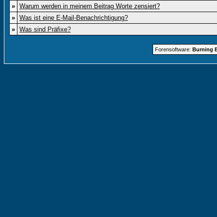
»
Warum werden in meinem Beitrag Worte zensiert?
»
Was ist eine E-Mail-Benachrichtigung?
»
Was sind Präfixe?
Forensoftware:
Burning B