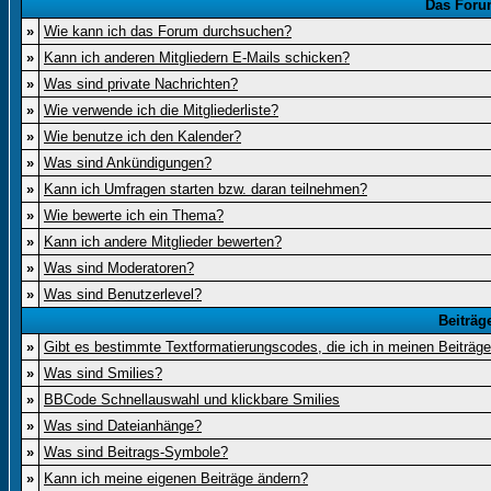
Das Foru
»
Wie kann ich das Forum durchsuchen?
»
Kann ich anderen Mitgliedern E-Mails schicken?
»
Was sind private Nachrichten?
»
Wie verwende ich die Mitgliederliste?
»
Wie benutze ich den Kalender?
»
Was sind Ankündigungen?
»
Kann ich Umfragen starten bzw. daran teilnehmen?
»
Wie bewerte ich ein Thema?
»
Kann ich andere Mitglieder bewerten?
»
Was sind Moderatoren?
»
Was sind Benutzerlevel?
Beiträg
»
Gibt es bestimmte Textformatierungscodes, die ich in meinen Beiträg
»
Was sind Smilies?
»
BBCode Schnellauswahl und klickbare Smilies
»
Was sind Dateianhänge?
»
Was sind Beitrags-Symbole?
»
Kann ich meine eigenen Beiträge ändern?