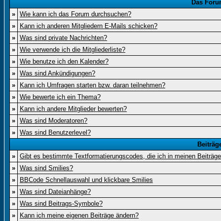
Das Foru
»
Wie kann ich das Forum durchsuchen?
»
Kann ich anderen Mitgliedern E-Mails schicken?
»
Was sind private Nachrichten?
»
Wie verwende ich die Mitgliederliste?
»
Wie benutze ich den Kalender?
»
Was sind Ankündigungen?
»
Kann ich Umfragen starten bzw. daran teilnehmen?
»
Wie bewerte ich ein Thema?
»
Kann ich andere Mitglieder bewerten?
»
Was sind Moderatoren?
»
Was sind Benutzerlevel?
Beiträg
»
Gibt es bestimmte Textformatierungscodes, die ich in meinen Beiträg
»
Was sind Smilies?
»
BBCode Schnellauswahl und klickbare Smilies
»
Was sind Dateianhänge?
»
Was sind Beitrags-Symbole?
»
Kann ich meine eigenen Beiträge ändern?