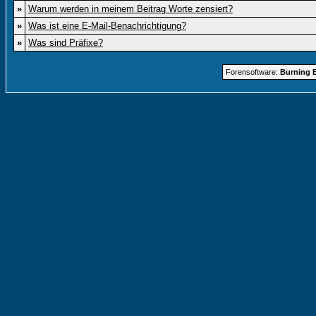
»
Warum werden in meinem Beitrag Worte zensiert?
»
Was ist eine E-Mail-Benachrichtigung?
»
Was sind Präfixe?
Forensoftware:
Burning B