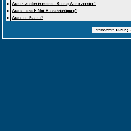
»
Warum werden in meinem Beitrag Worte zensiert?
»
Was ist eine E-Mail-Benachrichtigung?
»
Was sind Präfixe?
Forensoftware:
Burning B