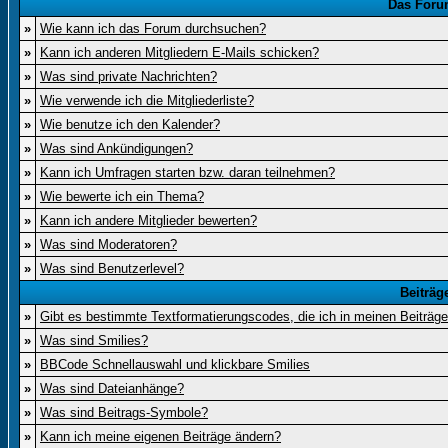
Das Foru
»
Wie kann ich das Forum durchsuchen?
»
Kann ich anderen Mitgliedern E-Mails schicken?
»
Was sind private Nachrichten?
»
Wie verwende ich die Mitgliederliste?
»
Wie benutze ich den Kalender?
»
Was sind Ankündigungen?
»
Kann ich Umfragen starten bzw. daran teilnehmen?
»
Wie bewerte ich ein Thema?
»
Kann ich andere Mitglieder bewerten?
»
Was sind Moderatoren?
»
Was sind Benutzerlevel?
Beiträg
»
Gibt es bestimmte Textformatierungscodes, die ich in meinen Beiträg
»
Was sind Smilies?
»
BBCode Schnellauswahl und klickbare Smilies
»
Was sind Dateianhänge?
»
Was sind Beitrags-Symbole?
»
Kann ich meine eigenen Beiträge ändern?